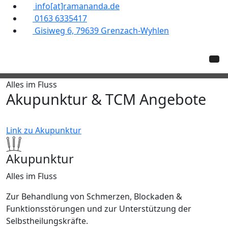
info[at]ramananda.de
0163 6335417
Gisiweg 6, 79639 Grenzach-Wyhlen
Alles im Fluss
A
k
u
p
u
n
k
t
u
r
&
T
C
M
A
n
g
e
b
o
t
e
Link zu Akupunktur
Akupunktur
Alles im Fluss
Zur Behandlung von Schmerzen, Blockaden &
Funktionsstörungen und zur Unterstützung der
Selbstheilungskräfte.